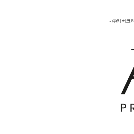
-
㈜카버코리아