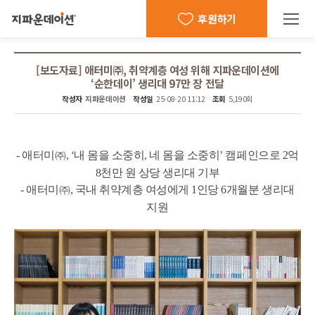
후원하기
[보도자료] 애터미㈜, 취약계층 여성 위해 지파운데이션에
‘순한데이’ 생리대 97만 장 전달
작성자
지파운데이션
작성일
25-08-20 11:12
조회
5,190회
본문
-
애터미㈜, ‘내 몸을 소중히, 네 몸을 소중히’ 캠페인으로 2억
8천만 원 상당 생리대 기부
-
애터미㈜, 국내 취약계층 여성에게 1인당 6개월분 생리대
지원