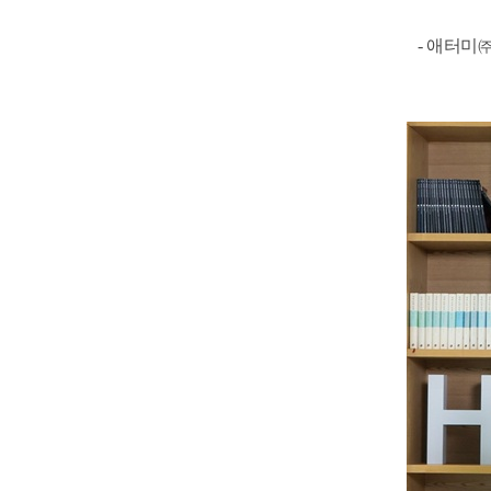
-
애터미㈜,