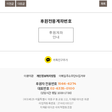
이전글
다음글
목록
후원전용계좌번호
후원계좌
안내
카톡친구추가
이용약관
개인정보처리방침
이메일주소무단수집거부
후원자 전용번호
1566-6274
대표번호
02-6335-0100
(상담시간 평일 10:00-17:00)
(우)04029 서울특별시 마포구 동교로 112, 지파운데이션 회관
사업자등록번호 : 274-82-00117
지파운데이션 사회적협동조합