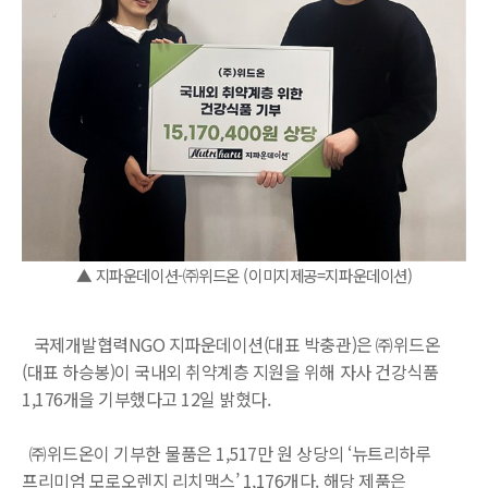
▲ 지파운데이션-㈜위드온 (이미지제공=지파운데이션)
국제개발협력NGO 지파운데이션(대표 박충관)은 ㈜위드온
(대표 하승봉)이 국내외 취약계층 지원을 위해 자사 건강식품
1,176개을 기부했다고 12일 밝혔다.
㈜위드온이 기부한 물품은 1,517만 원 상당의 ‘뉴트리하루
프리미엄 모로오렌지 리치맥스’ 1,176개다. 해당 제품은