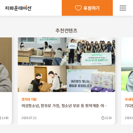
후원하기
추천컨텐츠
생리대 지원
국내
여성청소년, 한부모 가정, 청소년 부모 등 취약계층 여…
기다
1140
2026.07.22
2216
2026.