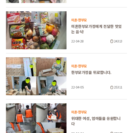
미혼·한부모
미혼한부모가정에게 전달한 맛있
는 음식!
22-04-28
24313
미혼·한부모
한부모가정을 위로합니다.
22-04-05
25311
미혼·한부모
위대한 여성, 엄마들을 응원합니
다