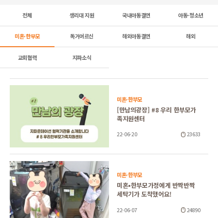
전체
생리대 지원
국내아동결연
아동·청소년
미혼·한부모
독거어르신
해외아동결연
해외
교회협력
지파소식
미혼·한부모
[만남의광장] #8 우리 한부모가
족지원센터
22-06-20
23633
미혼·한부모
미혼•한부모가정에게 반짝반짝
세탁기가 도착했어요!
22-06-07
24890