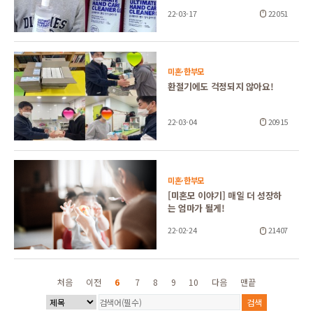
22-03-17
22051
미혼·한부모
환절기에도 걱정되지 않아요!
22-03-04
20915
미혼·한부모
[미혼모 이야기] 매일 더 성장하
는 엄마가 될게!
22-02-24
21407
처음
이전
6
7
8
9
10
다음
맨끝