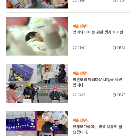
22-04-04
27307
미혼·한부모
엄마와 아이를 위한 생계비 지원
22-04-01
24883
미혼·한부모
미혼모의 아름다운 내일을 응원
합니다
22-03-28
24377
미혼·한부모
한부모가정에는 방역 용품이 필
요합니다.