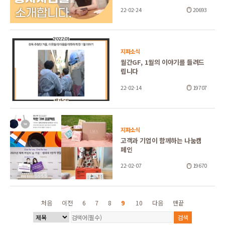
22-02-24
20693
지파소식
월간GF, 1월의 이야기를 들려드
립니다
22-02-14
19707
지파소식
고객과 기업이 함께하는 나눔캠
페인
22-02-07
19670
처음
이전
6
7
8
9
10
다음
맨끝