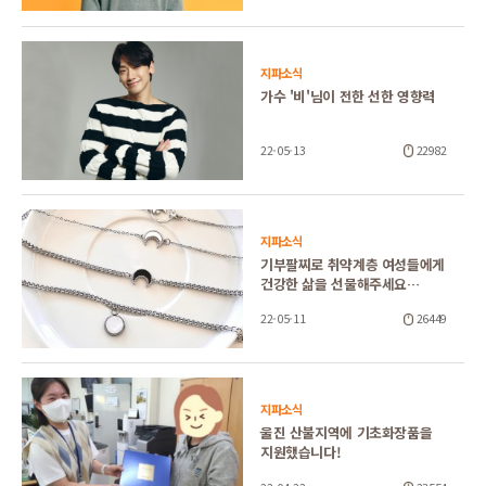
지파소식
가수 '비'님이 전한 선한 영향력
22-05-13
22982
지파소식
기부팔찌로 취약계층 여성들에게
건강한 삶을 선물해주세요…
22-05-11
26449
지파소식
울진 산불지역에 기초화장품을
지원했습니다!