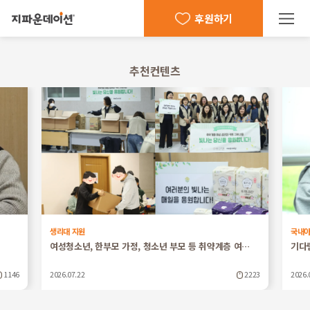
후원하기
추천컨텐츠
생리대 지원
국내
여성청소년, 한부모 가정, 청소년 부모 등 취약계층 여…
기다
1146
2026.07.22
2223
2026.