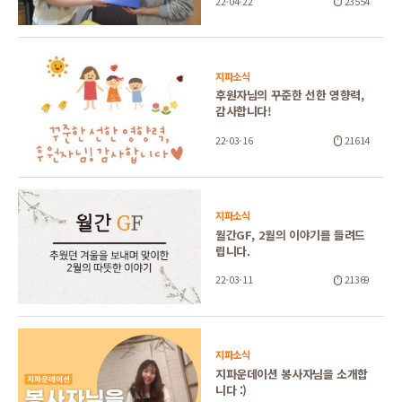
22-04-22
23554
지파소식
후원자님의 꾸준한 선한 영향력,
감사합니다!
22-03-16
21614
지파소식
월간GF, 2월의 이야기를 들려드
립니다.
22-03-11
21369
지파소식
지파운데이션 봉사자님을 소개합
니다 :)