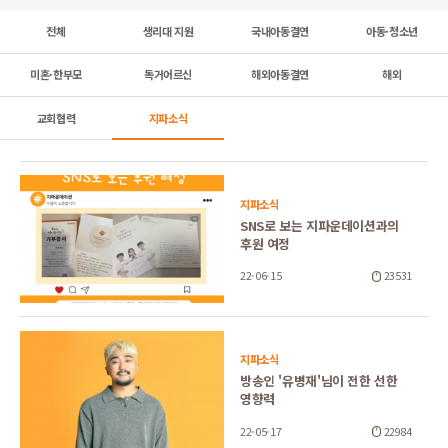
전체
생리대 지원
국내아동결연
아동·청소년
미혼·한부모
독거어르신
해외아동결연
해외
교회협력
지파소식
지파소식
SNS로 보는 지파운데이션과의
후원 여정
22-06-15
23531
지파소식
방송인 '유병재'님이 전한 선한
영향력
22-05-17
22984