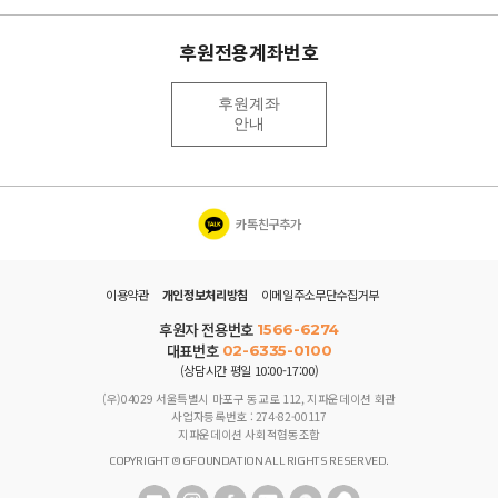
후원전용계좌번호
후원계좌
안내
카톡친구추가
이용약관
개인정보처리방침
이메일주소무단수집거부
후원자 전용번호
1566-6274
대표번호
02-6335-0100
(상담시간 평일 10:00-17:00)
(우)04029 서울특별시 마포구 동교로 112, 지파운데이션 회관
사업자등록번호 : 274-82-00117
지파운데이션 사회적협동조합
COPYRIGHT © GFOUNDATION ALL RIGHTS RESERVED.