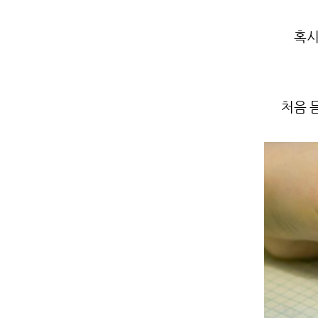
혹시
처음 