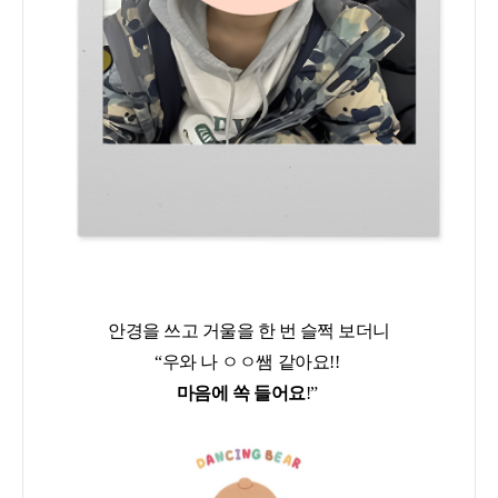
안경을 쓰고 거울을 한 번 슬쩍 보더니
“우와 나 ㅇㅇ쌤 같아요!!
마음에 쏙 들어요
!”