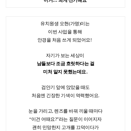
“이거… 되게 신기해요”
유치원생 오현(가명)이는
이번 사업을 통해
안경을 처음 쓰게 되었어요!
자기가 보는 세상이
남들보다 조금 흐릿하다는 걸
미처 알지 못했는데요
..
검안기 앞에 앉았을 때도
처음엔 긴장한 기색이 역력했어요.
눈을 가리고, 렌즈를 바꿔 끼울 때마다
“이건 어때요?”라는 질문이 이어지자
괜히 민망한지 고개를 끄덕이다가