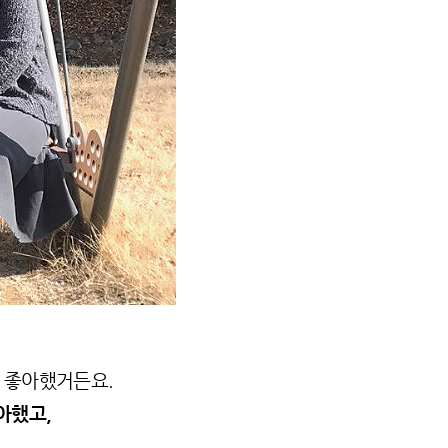
낙 좋아했거든요.
아했고,