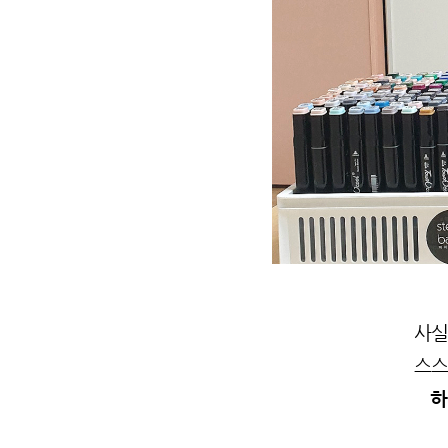
사실
스스
하