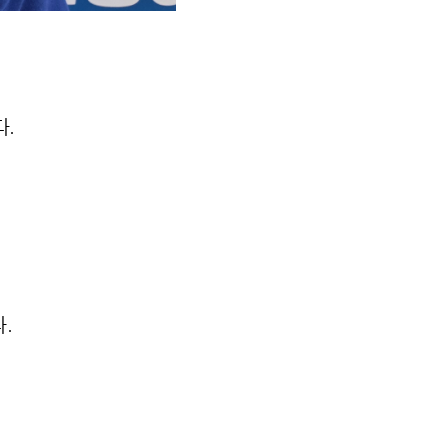
다
.
다
.