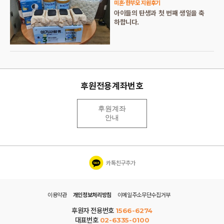
미혼·한부모 지원후기
아이들의 탄생과 첫 번째 생일을 축
하합니다.
후원전용계좌번호
후원계좌
안내
카톡친구추가
이용약관
개인정보처리방침
이메일주소무단수집거부
후원자 전용번호
1566-6274
대표번호
02-6335-0100